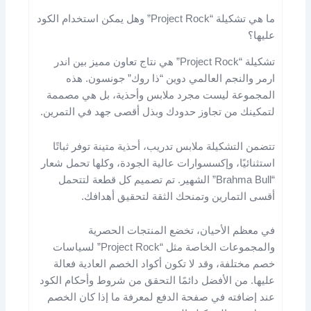
ما هي تشكيلة “Project Rock” وهل يمكن استخدام الكود
عليها؟
تشكيلة “Project Rock” هي نتاج تعاون مميز بين اندر
ارمر والنجم العالمي دوين “ذا روك” جونسون. هذه
المجموعة ليست مجرد ملابس وأحذية، بل هي مصممة
لتمكينك من تجاوز حدودك وبذل أقصى جهد في التمرين.
تتضمن التشكيلة ملابس تدريب، أحذية متينة توفر ثباتًا
استثنائيًا، وإكسسوارات عالية الجودة، وكلها تحمل شعار
“Brahma Bull” الشهير. تم تصميم كل قطعة لتتحمل
أقسى التمارين وتمنحك الثقة لتحقيق أهدافك.
في معظم الأحيان، تخضع المنتجات الحصرية
والمجموعات الخاصة مثل “Project Rock” لسياسات
خصم مختلفة، وقد لا تكون أكواد الخصم العادية فعالة
عليها. من الأفضل دائمًا التحقق من شروط وأحكام الكود
عند إضافته في صفحة الدفع لمعرفة ما إذا كان الخصم