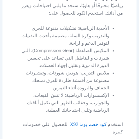
رياضيًا محترفًا أو هاويًا، ستجد ما يلبي احتياجاتك ويعزز
من أدائك. استخدم الكود للحصول على:
الأحذية الرياضية: تشكيلات متنوعة للجري
والتدريب وكرة السلة، مصممة بأحدث التقنيات
لتوفير الدعم والراحة.
الملابس الضاغطة (Compression Gear): التي
شيرتات والبناطيل التي تساعد على تحسين
الدورة الدموية وتقليل إجهاد العضلات.
ملابس التدريب: هوديز، شورتات، وتيشيرتات
مصنوعة من أقمشة طاردة للعرق تمنحك
الجفاف والبرودة أثناء التمرين.
الإكسسوارات الرياضية: لا تنسَ القبعات،
والجوارب، وحقائب الظهر التي تكمل أناقتك
الرياضية وتلبي احتياجاتك العملية.
استخدم
كود خصم بوما X92
للحصول على خصومات
كبيرة