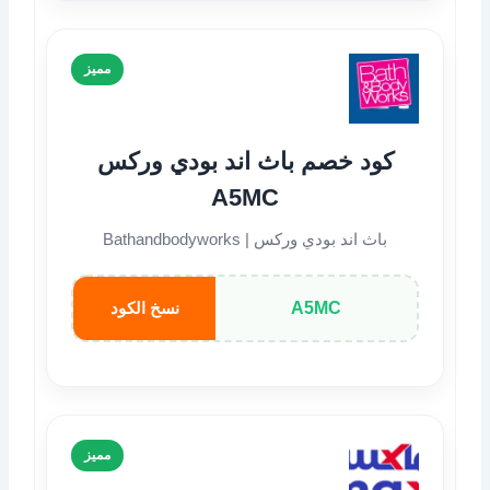
مميز
كود خصم باث اند بودي وركس
A5MC
باث اند بودي وركس | Bathandbodyworks
A5MC
نسخ الكود
مميز