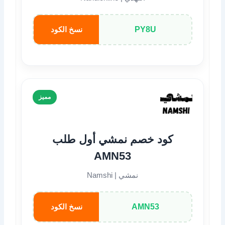
PY8U
نسخ الكود
مميز
كود خصم نمشي أول طلب
AMN53
نمشي | Namshi
AMN53
نسخ الكود