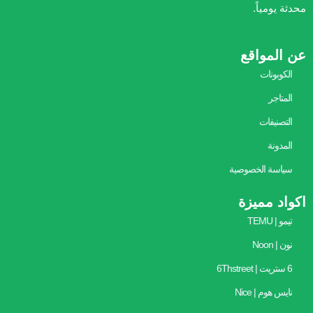
محدثة يومياً.
عن المواقع
الكوبونات
المتاجر
التصنيفات
المدونة
سياسة الخصوصية
اكواد مميزة
تيمو | TEMU
نون | Noon
6 ستريت | 6Thstreet
نايس هوم | Nice