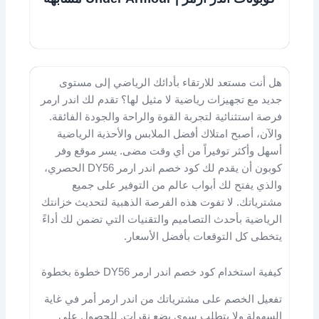
هل أنت مستعد للارتقاء بأدائك الرياضي إلى مستوى
جديد مع تجهيزات رياضية لا مثيل لها؟ تقدم لك اندر ارمر
فرصة استثنائية لتجربة القوة والراحة والجودة الفائقة.
والآن، أصبح امتلاك أفضل الملابس والأحذية الرياضية
أسهل وأكثر توفيراً من أي وقت مضى. يسر موقع وفر
كوبون أن يقدم لك كود خصم اندر ارمر DY56 الحصري،
والذي يفتح لك أبواب عالم من التوفير على جميع
مشترياتك. لا تفوت هذه الفرصة الذهبية لتحديث خزانتك
الرياضية بأحدث التصاميم والتقنيات التي تضمن لك أداءً
يتخطى كل التوقعات بأفضل الأسعار.
كيفية استخدام كود خصم اندر ارمر DY56 خطوة بخطوة
تفعيل الخصم على مشترياتك من اندر ارمر أمر في غاية
السهولة ولا يتطلب سوى بضع نقرات. للحصول على