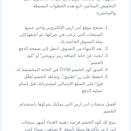
التخفيض المباشر، اتبع هذه الخطوات البسيطة
والمباشرة:
تصفح موقع اندر ارمر الإلكتروني واختر جميع
المنتجات التي ترغب في شرائها، ثم أضفها إلى
سلة التسوق الخاصة بك.
بعد الانتهاء من التسوق، انتقل إلى صفحة الدفع.
ابحث عن خانة “إضافة رمز ترويجي” أو “كود
الخصم”.
الصق كود الخصم DY56 في الخانة المخصصة له.
اضغط على زر “تطبيق”، وشاهد الخصم يُفعَّل
فورًا على المبلغ الإجمالي لمشترياتك قبل إتمام
عملية الدفع.
أفضل منتجات اندر ارمر التي يمكنك شراؤها باستخدام
الخصم
يتيح لك كود الخصم فرصة ذهبية لاقتناء أشهر منتجات
اندر ارمر وأكثرها مبيعًا بأسعار لا تضاهى. سواء كنت