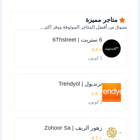
متاجر مميزة
نسوق من أفضل المتاجر الموثوفة ووفر اكتر...
6 ستريت | 6Thstreet
⭐ 4.4
1 كوبون
ترنديول | Trendyol
⭐ 4.8
1 كوبون
زهور الريف | Zohoor Sa
⭐ 4.2