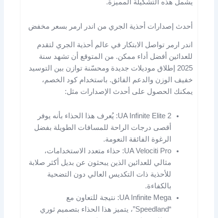
يشمل هذه التشكيلة المميزة.
أحدث إصدارات أحذية الجري من اندر ارمر بسعر مخفض
اندر ارمر تواصل الابتكار في عالم أحذية الجري لتقدم
للعدائين أفضل أداء ممكن. من المتوقع أن تشهد سنة
2025 إطلاق موديلات جديدة ومحسّنة توازن بين التوسيد
خفيف الوزن والدعم الفائق. باستخدام كود الخصم،
يمكنك الحصول على أحدث الإصدارات مثل:
UA Infinite Elite 2: يُعرف هذا الحذاء بأنه يوفر
أقصى درجات الراحة للمسافات الطويلة بفضل
الرغوة الفائقة النعومة.
UA Velociti Pro: حذاء متعدد الاستخدامات،
مثالي للعدائين الذين يبحثون عن بديل أكثر صلابة
للأحذية ذات التكديس العالي دون التضحية
بالكفاءة.
UA Infinite Mega: نتيجة للتعاون مع
“Speedland”، يتميز هذا الحذاء بتصميم ثوري