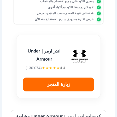
يسري الكود على جميع الأفسام والمنتجات.
لا يمكن دمح هذا الكود مع أكواد أخرى.
قد تحتلف قيمة الخصم حسب المنتع والعرض.
عرض لفترة محدودة, سارع بالاستفادة منه الآن.
اندر ارمر | Under
Armour
(130٬674)
★★★★★
4.4
زيارة المتجر
كوبونات اندر ارمر | Under Armour مشابهة