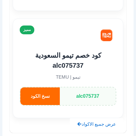
مميز
كود خصم تيمو السعودية
alc075737
تيمو | TEMU
alc075737
نسخ الكود
عرض جميع الاكواد