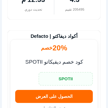
205495 تقييم
تحديث دوري
أكواد ديفاكتو | Defacto
20%
خصم
كود خصم ديفيكاتو SPOTII
SPOTII
الحصول على العرض
عرض التفاصيل