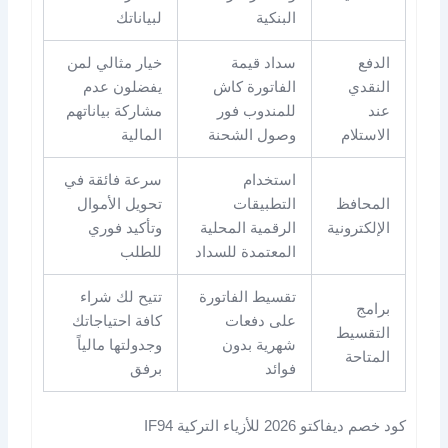
البنكية
لبياناتك
الدفع
سداد قيمة
خيار مثالي لمن
النقدي
الفاتورة كاش
يفضلون عدم
عند
للمندوب فور
مشاركة بياناتهم
الاستلام
وصول الشحنة
المالية
استخدام
سرعة فائقة في
المحافظ
التطبيقات
تحويل الأموال
الإلكترونية
الرقمية المحلية
وتأكيد فوري
المعتمدة للسداد
للطلب
تقسيط الفاتورة
تتيح لك شراء
برامج
على دفعات
كافة احتياجاتك
التقسيط
شهرية بدون
وجدولتها مالياً
المتاحة
فوائد
برفق
كود خصم ديفاكتو 2026 للأزياء التركية IF94