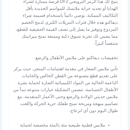
يتيح لك هذا الرمز الترويجي DF2 فرصة ممتازة لشراء
الهدايا أو تجديد خزانة ملابسك للمواسم الجديدة بأقل
التكاليف الممكنة. نوصي دائماً باستخدام قسيمة شراء
ديفاكتو هذه خلال فترات التنزيلات الكبرى لدمج الخصم
المزدوج وتوفير ما يصل إلى نصف القيمة الحقيقية للقطع،
مما يضمن لك تجربة تسوق ذكية وممتعة تمنح ميزانيتك
متنفساً كبيراً.
تخفيضات ديفاكتو على ملابس الأطفال والرضع
تأتي ملابس الصغار في مقدمة اهتمامات المتجر، حيث يركز
على تقديم قطع مصنوعة من القطن الخالص والخامات
الناعمة الخالية من المواد الكيميائية الضارة لحماية بشرة
الأطفال الحساسة. تتضمن التشكيلة خيارات متنوعة تبدأ من
ملابس حديثي الولادة والرضع وحتى الأعمار المتقدمة، مع
تصاميم مبهجة ومريحة تمنح طفلك حرية الحركة واللعب
طوال اليوم دون أي انزعاج.
ملابس قطنية طبيعية مئة بالمئة مخصصة لحماية