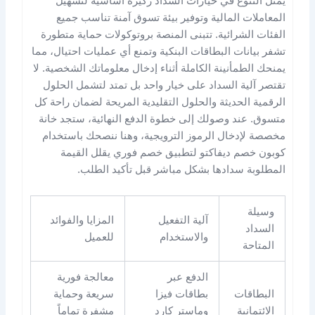
يمثل التنوع في خيارات السداد ركيزة أساسية لتسهيل
المعاملات المالية وتوفير بيئة تسوق آمنة تناسب جميع
الفئات الشرائية. تتبنى المنصة بروتوكولات حماية متطورة
تشفر بيانات البطاقات البنكية وتمنع أي عمليات احتيال، مما
يمنحك الطمأنينة الكاملة أثناء إدخال معلوماتك الشخصية. لا
تقتصر آلية السداد على خيار واحد بل تمتد لتشمل الحلول
الرقمية الحديثة والحلول التقليدية المريحة لضمان راحة كل
متسوق. عند وصولك إلى خطوة الدفع النهائية، ستجد خانة
مخصصة لإدخال الرموز الترويجية، وهنا ننصحك باستخدام
كوبون خصم ديفاكتو لتطبيق خصم فوري يقلل القيمة
المطلوبة سدادها بشكل مباشر قبل تأكيد الطلب.
وسيلة
آلية التفعيل
المزايا والفوائد
السداد
والاستخدام
للعميل
المتاحة
الدفع عبر
معالجة فورية
البطاقات
بطاقات فيزا
سريعة وحماية
الائتمانية
وماستر كارد
مشفرة تماماً