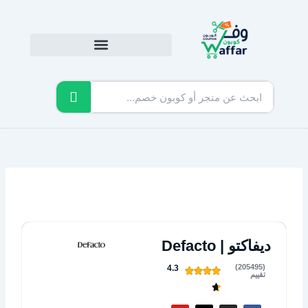
خطي
لى
لمحتوى
ديفاكتو | Defacto
(205495)
4.3
تقييم