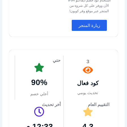
استخدم كود خصم ديفاكتو IF94
الآن ووفر على كل شروة من
المتجر عبر موقع وفر كوبون!
زيارة المتجر
حتي
3
90%
كود فعال
تحديث يومي
أعلي خصم
التقييم العام
أخر تحديث
4.3
12:33 م