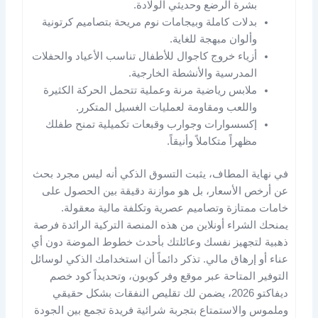
بشرة الرضع وحديثي الولادة.
بدلات كاملة وبيجامات نوم مريحة بتصاميم كرتونية
وألوان مبهجة للغاية.
أزياء خروج كاجوال للأطفال تناسب الأعياد والحفلات
المدرسية والأنشطة الخارجية.
ملابس رياضية مرنة وعملية تتحمل الحركة الكثيرة
واللعب ومقاومة لعمليات الغسيل المتكرر.
إكسسوارات وجوارب وقبعات تكميلية تمنح طفلك
مظهراً متكاملاً وأنيقاً.
في نهاية المطاف، يثبت التسوق الذكي أنه ليس مجرد بحث
عن أرخص الأسعار، بل هو موازنة دقيقة بين الحصول على
خامات ممتازة وتصاميم عصرية وتكلفة مالية معقولة.
يمنحك الشراء أونلاين من هذه المنصة التركية الرائدة فرصة
ذهبية لتجهيز نفسك وعائلتك بأحدث خطوط الموضة دون أي
عناء أو إرهاق مالي. تذكر دائماً أن استخدامك الذكي لوسائل
التوفير المتاحة عبر موقع وفر كوبون، وتحديداً كود خصم
ديفاكتو 2026، يضمن لك تقليص النفقات بشكل حقيقي
وملموس والاستمتاع بتجربة شرائية فريدة تجمع بين الجودة