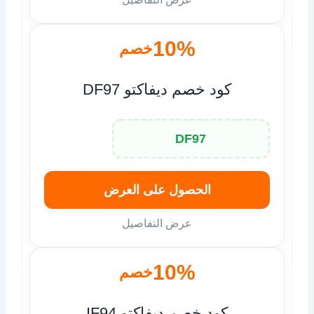
10%
خصم
كود خصم ديفاكتو DF97
DF97
الحصول على العرض
عرض التفاصيل
10%
خصم
كود خصم ديفاكتو IF94