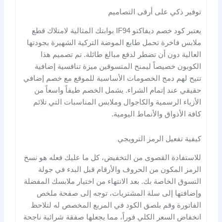
توفير ذكي على أرقى التصاميم
يعتبر كود خصم ديفاكتو IF94 بوابتك المثالية لامتلاك قطع
ملابس فاخرة تحمل طابع الموضة التركية الشهيرة بجودتها
العالية دون أن تضطر لدفع مبالغ طائلة. تم تصميم هذا
الكوبون خصيصاً ليمنح المتسوقين ميزة تنافسية إضافية
تتيح لهم دمج الخصومات الأساسية للموقع مع خصم إضافي
حقيقي عند إتمام الشراء. يشمل الخصم طيفاً واسعاً من
الأزياء الرسمية والكاجوال وملابس المناسبات التي تلائم
كافة الأذواق والأنماط اليومية.
كيفية تفعيل الرمز الترويجي
للاستفادة القصوى من التخفيض، كل ما عليك فعله هو نسخ
الرمز المكون من الحروف والأرقام قبل البدء في جولة
التسوق الخاصة بك. بعد الانتهاء من اختيار ملابسك المفضلة
وإضافتها إلى سلة المشتريات، توجه إلى صفحة ملخص
الفاتورة وقم بلصق الكود في المربع المخصص له لتلاحظ
انخفاض السعر الكلي فوراً، مما يجعلها صفقة شرائية ناجحة