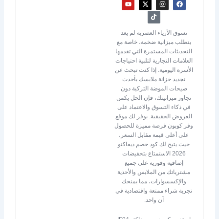
Y
X
T
I
F
o
-
i
n
a
u
t
k
s
c
t
w
t
t
e
u
i
o
a
b
b
t
k
g
o
تسوق الأزياء العصرية لم يعد
e
t
r
o
يتطلب ميزانية ضخمة، خاصة مع
e
a
k
r
m
التحديثات المستمرة التي تقدمها
العلامات التجارية لتلبية احتياجات
الأسرة اليومية. إذا كنت تبحث عن
تجديد خزانة ملابسك بأحدث
صيحات الموضة التركية دون
تجاوز ميزانيتك، فإن الحل يكمن
في ذكاء التسوق والاعتماد على
العروض الحقيقية. يوفر لك موقع
وفر كوبون فرصة مميزة للحصول
على أعلى قيمة مقابل السعر،
حيث يتيح لك كود خصم ديفاكتو
2026 الاستمتاع بتخفيضات
إضافية وفورية على جميع
مشترياتك من الملابس والأحذية
والإكسسوارات، مما يمنحك
تجربة شراء ممتعة واقتصادية في
آن واحد.