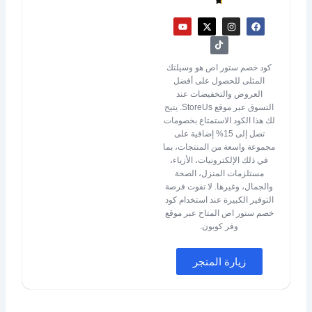
Y
X
T
I
F
o
-
i
n
a
u
t
k
s
c
t
w
t
t
e
u
i
o
a
b
b
t
k
g
o
كود خصم ستور اص هو وسيلتك
e
t
r
o
المثلى للحصول على أفضل
e
a
k
r
m
العروض والتخفيضات عند
التسوق عبر موقع StoreUs. يتيح
لك هذا الكود الاستمتاع بخصومات
تصل إلى 15% إضافية على
مجموعة واسعة من المنتجات، بما
في ذلك الإلكترونيات، الأزياء،
مستلزمات المنزل، الصحة
والجمال، وغيرها. لا تفوت فرصة
التوفير الكبيرة عند استخدام كود
خصم ستور اص المتاح عبر موقع
وفر كوبون.
زيارة المتجر