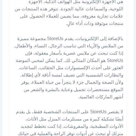
هي الأجهزة الإلكترونية مثل الهواتف الذكية، الأجهزة
اللوحية، والسماعات عالية الجودة. تتوفر هذه المنتجات من
علامات تجارية معروفة، مما يضمن للعملاء الحصول على
منتجات موثوقة وذات أداء عالٍ.
بالإضافة إلى الإلكترونيات، يقدم StoreUs مجموعة مميزة
من الملابس والأزياء التي تناسب الرجال، النساء، والأطفال.
إذا كنت تبحث عن ملابس عصرية بأسعار معقولة، فإن
StoreUs هو المكان المثالي لك. كما يمكن لمحبي الموضة
العثور على أحدث الإكسسوارات مثل الحقائب، الساعات،
والنظارات الشمسية التي تضيف لمسة أناقة لأي إطلالة.
ولأن الصحة والجمال جزء لا يتجزأ من حياة العملاء، يوفر
الموقع مستحضرات تجميل وعناية بالبشرة والشعر من
أشهر الماركات العالمية.
لا يقتصر StoreUs على المنتجات الشخصية فقط، بل يقدم
أيضًا تشكيلة كبيرة من مستلزمات المنزل مثل الأثاث،
الأدوات المطبخية، والمفروشات. إذا كنت تخطط لتجديد
منزلك أو تبحث عن أدوات توفر الراحة والعملية في حياتك