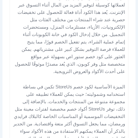
لعملائها كوسيلة لتوفير المزيد من المال أثناء التسوق عبر
الإنترنت. يُعد هذا الكود أداة فعالة للحصول على تخفيضات
حصرية عند شراء المنتجات من مختلف الفئات مثل
الإلكترونيات، الأزياء، مستلزمات المنزل، ومستحضرات
التجميل. من خلال إدخال الكود في خانة الكوبونات أثناء
إتمام عملية الشراء، يتم تفعيل الخصم فورًا، مما يتيح
للعملاء فرصة التوفير بشكل كبير على مشترياتهم. يمكن
العثور على كود خصم ستور اص بسهولة عبر مواقع
متخصصة مثل وفر كوبون، الذي يُعد مصدرًا موثوقًا للحصول
على أحدث الأكواد والعروض الترويجية.
الميزة الأساسية لكود خصم StoreUs تكمن في بساطة
استخدامه وشموليته؛ حيث يمكن للعملاء تطبيقه على
مجموعة متنوعة من المنتجات والخدمات. بالإضافة إلى
ذلك، توفر StoreUs أكواد خصم مخصصة لفترات معينة مثل
التخفيضات الموسمية أو المناسبات الخاصة كالبلاك فرايدي
ورمضان، مما يجعل التسوق أكثر متعة واقتصادية. من الجدير
بالذكر أن العملاء يمكنهم الاستفادة من هذه الأكواد سواء