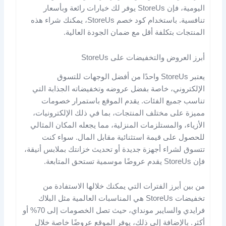
اليومية، فإن StoreUs يوفر لك خيارات رائعة وبأسعار
تنافسية. باستخدام كود خصم StoreUs، يمكنك شراء هذه
المنتجات بتكلفة أقل مع ضمان الجودة العالية.
أبرز العروض والتخفيضات على StoreUs
يعتبر StoreUs واحدًا من أفضل الوجهات للتسوق
الإلكتروني، خاصة بفضل عروضه وتخفيضاته الجذابة التي
تناسب جميع الفئات. يقدم الموقع باستمرار خصومات
مميزة على مختلف المنتجات، بما في ذلك الإلكترونيات،
الأزياء، والمستلزمات المنزلية، مما يجعله المكان المثالي
للحصول على قيمة استثنائية مقابل المال. سواء كنت
تتسوق لشراء أجهزة جديدة أو تحديث خزانتك بملابس أنيقة،
فإن StoreUs يقدم عروضًا موسمية تستحق المتابعة.
من بين أبرز الفترات التي يمكنك خلالها الاستفادة من
تخفيضات StoreUs هي المناسبات العالمية مثل البلاك
فرايدي والسايبر مونداي، حيث تصل الخصومات إلى 70% أو
أكثر. بالإضافة إلى ذلك، يوفر الموقع عروضًا خاصة خلال