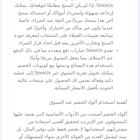
StoreUs. إذا لم يكن المنتج مطابقًا لتوقعاتك، يمكنك
إرجاعه بسهولة واسترداد أموالك أو استبداله بمنتج
آخر. هذا يمنحك مزيدًا من الثقة عند الشراء، خاصةً
عندما تكون غير متأكد من اختيارك. وأخيرًا، قم
بمتابعة تقييمات العملاء على المنتجات لمعرفة جودة
المنتج وتجارب الآخرين معه قبل اتخاذ قرار الشراء.
تقدم StoreUs خيارات دفع متعددة بما في ذلك الدفع
عند الاستلام، مما يجعل التسوق مريحًا وآمنًا.
باستخدام هذه النصائح ودمجها مع كوبونات الخصم،
يمكنك تحويل تجربة التسوق عبر StoreUs إلى عملية
ذكية وفعالة تضمن لك الحصول على منتجات عالية
الجودة بأفضل الأسعار الممكنة.
أهمية استخدام أكواد الخصم عند التسوق
أكواد الخصم أصبحت من الأدوات الأساسية التي يعتمد عليها
المتسوقون عبر الإنترنت لتحقيق أقصى استفادة من
مشترياتهم. استخدامها لا يقتصر فقط على توفير المال، بل
يمتد ليشمل العديد من الفوائد الأخرى سواء للمستهلك أو