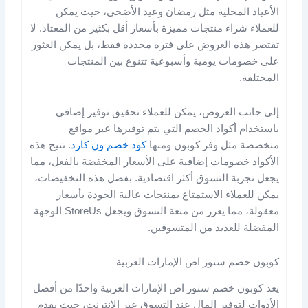
الأعياد المحلية مثل رمضان وعيد الأضحى، حيث يمكن
للعملاء شراء منتجات مميزة بأسعار أقل بكثير من المعتاد. لا
تقتصر هذه العروض على فترة محددة فقط، بل يمكن العثور
على خصومات يومية وأسبوعية تتنوع بين المنتجات
المختلفة.
إلى جانب العروض، يمكن للعملاء تحقيق توفير إضافي
باستخدام أكواد الخصم التي يتم توفيرها عبر مواقع
متخصصة مثل وفر كوبون ومنها
كود خصم ون كارد
. تتيح هذه
الأكواد خصومات إضافية على الأسعار المخفضة بالفعل، مما
يجعل تجربة التسوق أكثر اقتصادية. بفضل هذه التخفيضات،
يمكن للعملاء الاستمتاع بمنتجات عالية الجودة بأسعار
معقولة، مما يعزز من متعة التسوق ويجعل StoreUs الوجهة
المفضلة للعديد من المتسوقين.
كوبون خصم ستور اص الإمارات العربية
يعد كوبون خصم ستور اص الإمارات العربية واحدًا من أفضل
الأدوات لتوفير المال عند التسوق عبر الإنترنت، حيث يقدم