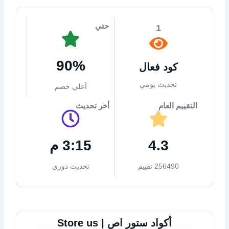
حتي
1
90%
كود فعال
تحديث يومي
أعلي خصم
التقييم العام
أخر تحديث
4.3
3:15 م
256490 تقييم
تحديث دوري
أكواد ستور اص | Store us