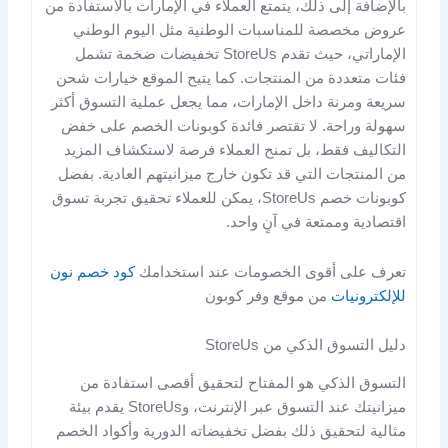
بالإضافة إلى ذلك، يتمتع العملاء في الإمارات بالاستفادة من
عروض مخصصة للمناسبات الوطنية مثل اليوم الوطني
الإماراتي، حيث تقدم StoreUs تخفيضات ضخمة تشمل
فئات متعددة من المنتجات. كما يتيح الموقع خيارات شحن
سريعة ومرنة داخل الإمارات، مما يجعل عملية التسوق أكثر
سهولة وراحة. لا تقتصر فائدة كوبونات الخصم على خفض
التكاليف فقط، بل تمنح العملاء فرصة لاستكشاف المزيد
من المنتجات التي قد تكون خارج ميزانيتهم العادية. بفضل
كوبونات خصم StoreUs، يمكن للعملاء تحقيق تجربة تسوق
اقتصادية وممتعة في آنٍ واحد.
تعرف على أقوى الخصومات عند استخدامك
كود خصم نون
للإلكترونيات
من موقع وفر كوبون
دليل التسوق الذكي من StoreUs
التسوق الذكي هو المفتاح لتحقيق أقصى استفادة من
ميزانيتك عند التسوق عبر الإنترنت، وStoreUs يقدم بيئة
مثالية لتحقيق ذلك بفضل تخفيضاته الدورية وأكواد الخصم