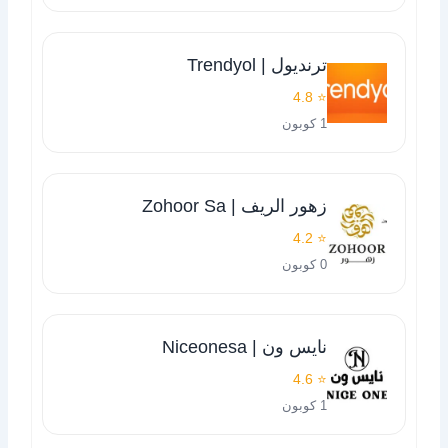
ترنديول | Trendyol
⭐ 4.8
1 كوبون
زهور الريف | Zohoor Sa
⭐ 4.2
0 كوبون
نايس ون | Niceonesa
⭐ 4.6
1 كوبون