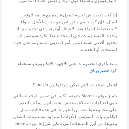
كانوا يقومون بالشراء لأول مرة أو ضمن العملاء الدائمين.
إذا كنت تبحث عن تجربة تسوق فريدة مع فرصة لتوفير
المال، فإن كود خصم ستور اص هو خيارك الأمثل. سواء
كنت تخطط لشراء هدية لأحبائك أو ترغب في تجديد منزلك
بأحدث المستلزمات، فإن استخدام هذا الكود سيضمن لك
تحقيق أقصى استفادة من أموالك دون المساومة على جودة
المنتجات أو الخدمات.
تمتع بأقوى الخصومات على الأجهزة الإلكترونية باستخدام
كود خصم يوباي
أفضل المنتجات التي يمكن شراؤها من StoreUs
يتميز موقع StoreUs بتنوعه الكبير في تقديم المنتجات التي
تلبي احتياجات العملاء بمختلف اهتماماتهم. يمكنك العثور
على مجموعة واسعة من الخيارات في عدة فئات تشمل
الإلكترونيات، الملابس، الأدوات المنزلية، مستلزمات السفر،
وغيرها. من أبرز المنتجات التي يمكن شراؤها من StoreUs