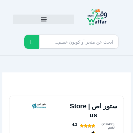
خطي
لى
لمحتوى
ستور اص | Store
us
(256490)
4.3
تقييم