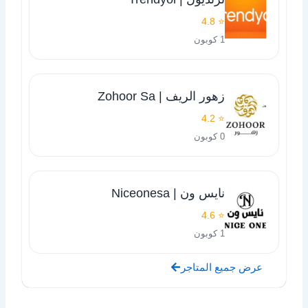
⭐ 4.8
1 كوبون
زهور الريف | Zohoor Sa
⭐ 4.2
0 كوبون
نايس ون | Niceonesa
⭐ 4.6
1 كوبون
عرض جميع المتاجر