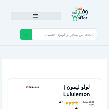
خطي
لى
لمحتوى
لولو ليمون |
Lululemon
(293282)
4.3
تقييم