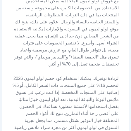
مع عروض لولو ليمون المتجددة، يمكن للمستخدمين
الاستفادة من الخصومات الكبيرة على مجموعة واسعة من
المنتجات بما في ذلك التوبات، البنطلونات الرياضية،
والليجنز الخاصة بالنساء والرجال. علاوة على ذلك، يتيح لك
موقع لولو ليمون في السعودية والإمارات إمكانية الاستفادة
من الشحن المجاني دون حد أدنى للإنفاق، مما يجعل عملية
الشراء أسهل وأسرع. لا تقتصر الخصومات على فترات
معينة، بل تتوافر طوال العام، مع عروض موسمية وأعياد
تسوق مثل “الجمعة البيضاء” و”السايبر مونداي”، والتي توفر
تخفيضات ضخمة تصل إلى 70% أو أكثر​.
لزيادة توفيرك، يمكنك استخدام كود خصم لولو ليمون 2026
لتخصم 16% على جميع المنتجات ذات السعر الكامل، أو 5%
إضافية على المنتجات المخفضة. إذا كنت ترغب في تسوق
ملابس اليوغا واللياقة البدنية، تعد لولو ليمون خيارًا مثاليًا
بفضل استخدامها لأقمشة متطورة تساعدك في الحصول
على أقصى راحة أثناء التمارين. تتيح لك أكواد الخصم
المختلفة خيار التوفير بشكل مستمر، مما يجعل تجربة
التسوق في لولو ليمون أكثر من مجرد شراء ملابس رياضية