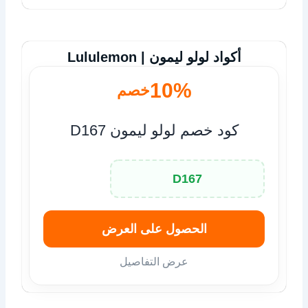
أكواد لولو ليمون | Lululemon
10%
خصم
كود خصم لولو ليمون D167
D167
الحصول على العرض
عرض التفاصيل