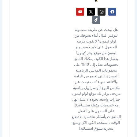
Y
X
T
I
F
o
-
i
n
a
u
t
k
s
c
t
w
t
t
e
u
i
o
a
b
b
t
k
g
o
هل تبحث عن طريقة مضمونة
e
t
r
o
لتوفير المال أثناء تسوقك من
e
a
k
r
m
لولو ليمون؟ لا تفوت فرصة
الحصول على كود خصم لولو
ليمون من موقع وفر كوبون!
بفضل هذا الكود، يمكنك التمتع
بخصومات تصل إلى 40% على
مجموعات الملابس الرياضية
المميزة، التي تجمع بين الراحة
والأناقة. سواء كنت تبحث عن
ملابس لليوجا أو سراويل رياضية
مريحة، يوفر لك موقع لولو ليمون
خيارات واسعة بجودة لا مثيل لها،
مع خصومات مذهلة ستساعدك
على الحصول على أفضل
المنتجات بأسعار تنافسية. لا تضيع
الوقت، استخدم الكود الآن وتمتع
بتجربة تسوق استثنائية!