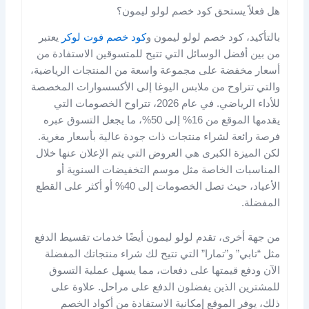
هل فعلاً يستحق كود خصم لولو ليمون؟
بالتأكيد، كود خصم لولو ليمون و
كود خصم فوت لوكر
يعتبر
من بين أفضل الوسائل التي تتيح للمتسوقين الاستفادة من
أسعار مخفضة على مجموعة واسعة من المنتجات الرياضية،
والتي تتراوح من ملابس اليوغا إلى الأكسسوارات المخصصة
للأداء الرياضي. في عام 2026، تتراوح الخصومات التي
يقدمها الموقع من 16% إلى 50%، ما يجعل التسوق عبره
فرصة رائعة لشراء منتجات ذات جودة عالية بأسعار مغرية​.
لكن الميزة الكبرى هي العروض التي يتم الإعلان عنها خلال
المناسبات الخاصة مثل موسم التخفيضات السنوية أو
الأعياد، حيث تصل الخصومات إلى 40% أو أكثر على القطع
المفضلة.
من جهة أخرى، تقدم لولو ليمون أيضًا خدمات تقسيط الدفع
مثل “تابي” و”تمارا” التي تتيح لك شراء منتجاتك المفضلة
الآن ودفع قيمتها على دفعات، مما يسهل عملية التسوق
للمشترين الذين يفضلون الدفع على مراحل. علاوة على
ذلك، يوفر الموقع إمكانية الاستفادة من أكواد الخصم