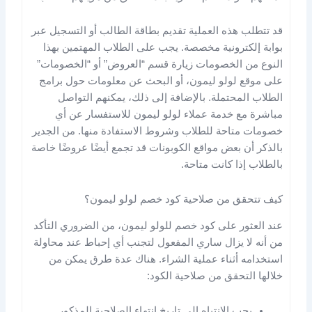
قد تتطلب هذه العملية تقديم بطاقة الطالب أو التسجيل عبر
بوابة إلكترونية مخصصة. يجب على الطلاب المهتمين بهذا
النوع من الخصومات زيارة قسم “العروض” أو “الخصومات”
على موقع لولو ليمون، أو البحث عن معلومات حول برامج
الطلاب المحتملة. بالإضافة إلى ذلك، يمكنهم التواصل
مباشرة مع خدمة عملاء لولو ليمون للاستفسار عن أي
خصومات متاحة للطلاب وشروط الاستفادة منها. من الجدير
بالذكر أن بعض مواقع الكوبونات قد تجمع أيضًا عروضًا خاصة
بالطلاب إذا كانت متاحة.
كيف تتحقق من صلاحية كود خصم لولو ليمون؟
عند العثور على كود خصم للولو ليمون، من الضروري التأكد
من أنه لا يزال ساري المفعول لتجنب أي إحباط عند محاولة
استخدامه أثناء عملية الشراء. هناك عدة طرق يمكن من
خلالها التحقق من صلاحية الكود:
يجب الانتباه إلى تاريخ انتهاء الصلاحية المذكور