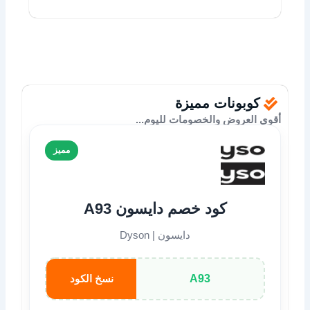
كوبونات مميزة
أقوى العروض والخصومات لليوم...
مميز
كود خصم دايسون A93
دايسون | Dyson
A93
نسخ الكود