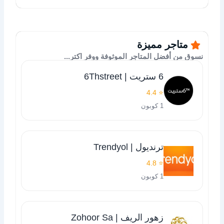
متاجر مميزة
نسوق من أفضل المتاجر الموثوفة ووفر اكتر...
6 ستريت | 6Thstreet
⭐ 4.4
1 كوبون
ترنديول | Trendyol
⭐ 4.8
1 كوبون
زهور الريف | Zohoor Sa