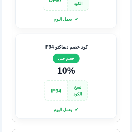
DF97
الكود
يعمل اليوم
كود خصم ديفاكتو IF94
خصم حتى
10%
نسخ
IF94
الكود
يعمل اليوم