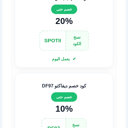
خصم حتى
20%
نسخ
SPOTII
الكود
يعمل اليوم
كود خصم ديفاكتو DF97
خصم حتى
10%
نسخ