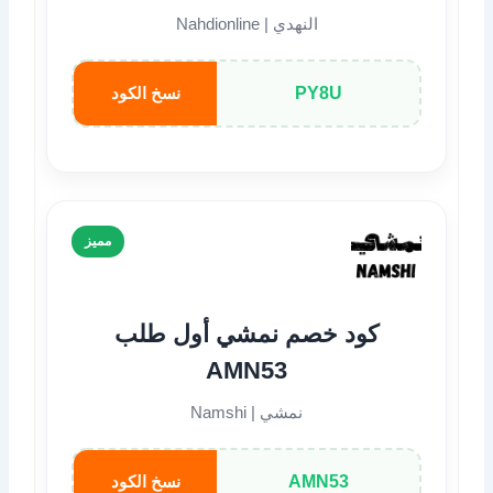
النهدي | Nahdionline
PY8U
نسخ الكود
مميز
كود خصم نمشي أول طلب
AMN53
نمشي | Namshi
AMN53
نسخ الكود