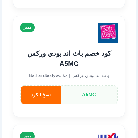
مميز
كود خصم باث اند بودي وركس
A5MC
باث اند بودي وركس | Bathandbodyworks
A5MC
نسخ الكود
مميز