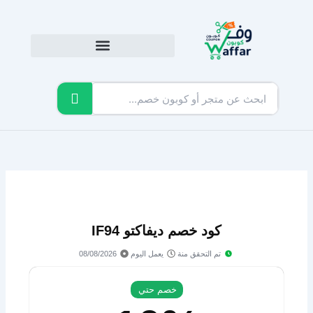
خطي
لى
لمحتوى
كود خصم ديفاكتو IF94
تم التحقق منة
يعمل اليوم
08/08/2026
خصم حتي