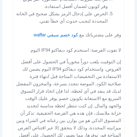
وفر كوبون لضمان أفضل استفادة.
الحرص على إدخال الرمز بشكل صحيح في الخانة
المحددة لتجنب حدوث أي خطأ تقني.
وفر على مشترياتك مع
كود خصم سيفي waffar
لا تفوت الفرصة: استخدم كود ديفاكتو IF94 اليوم
إن التوقيت يلعب دوراً محورياً في الحصول على أفضل
العروض، واستخدام كود ديفاكتو IF94 اليوم يضمن لك
الاستفادة من التخفيضات المتاحة قبل انتهاء فترة
صلاحية الكود. الموضة تتجدد بسرعة، والمخزون المفضل
لديك قد ينفد في أي لحظة، لذا فإن اتخاذ قرار التسوق
السريع مع الاستعانة بكوبون خصم يوفر عليك الوقت
والجهد والمال. إن كنت تنتظر لحظة مناسبة لتجديد
خزانة ملابسك، فإن هذه هي الفرصة الحقيقية. تذكر أن
المتسوق الذكي هو من يوازن بين رغباته في الشراء وبين
ميزانيته المحددة، وذلك لا يتحقق إلا عبر اقتناص الفرص
المتاحة فور توفرها، مما يضمن لك الحصول على أفضل