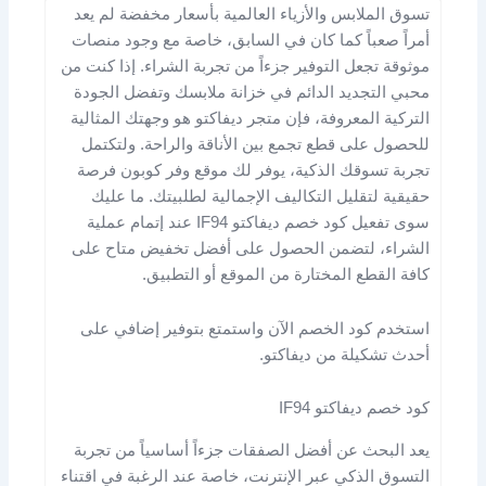
تسوق الملابس والأزياء العالمية بأسعار مخفضة لم يعد
أمراً صعباً كما كان في السابق، خاصة مع وجود منصات
موثوقة تجعل التوفير جزءاً من تجربة الشراء. إذا كنت من
محبي التجديد الدائم في خزانة ملابسك وتفضل الجودة
التركية المعروفة، فإن متجر ديفاكتو هو وجهتك المثالية
للحصول على قطع تجمع بين الأناقة والراحة. ولتكتمل
تجربة تسوقك الذكية، يوفر لك موقع وفر كوبون فرصة
حقيقية لتقليل التكاليف الإجمالية لطلبيتك. ما عليك
سوى تفعيل كود خصم ديفاكتو IF94 عند إتمام عملية
الشراء، لتضمن الحصول على أفضل تخفيض متاح على
كافة القطع المختارة من الموقع أو التطبيق.
استخدم كود الخصم الآن واستمتع بتوفير إضافي على
أحدث تشكيلة من ديفاكتو.
كود خصم ديفاكتو IF94
يعد البحث عن أفضل الصفقات جزءاً أساسياً من تجربة
التسوق الذكي عبر الإنترنت، خاصة عند الرغبة في اقتناء