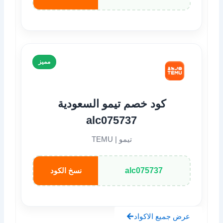
مميز
كود خصم تيمو السعودية
alc075737
تيمو | TEMU
alc075737
نسخ الكود
عرض جميع الاكواد