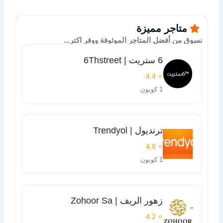
متاجر مميزة
نسوق من أفضل المتاجر الموثوفة ووفر اكتر...
6 ستريت | 6Thstreet
⭐ 4.4
1 كوبون
ترنديول | Trendyol
⭐ 4.8
1 كوبون
زهور الريف | Zohoor Sa
⭐ 4.2