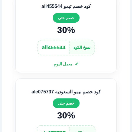
كود خصم تيمو ali455544
خصم حتى
30%
ali455544
نسخ الكود
يعمل اليوم
كود خصم تيمو السعودية alc075737
خصم حتى
30%