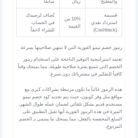
والمطبخ”
ريال
سابقاً
قسيمة
تُضاف لرصيدك
10% من
استرداد نقدي
في الحساب
القيمة
(Cashback)
للشراء لاحقاً
رموز خصم تيمو الفورية التي لا تنتهي صلاحيتها بسرعة
تعتمد استراتيجية التوفير الناجحة على استخدام رموز
الخصم التي تتمتع بفترة صلاحية طويلة، مما يمنحك وقتاً
كافياً للتفكير في مشترياتك دون تسرع.
هذه الرموز غالباً ما تكون مرتبطة بشراكات كبرى مع
مواقع مثل وفر كوبون، حيث يتم تجديد كود خصم تيمو
مستخدم قديم بشكل تلقائي لضمان عمله طوال الشهر.
الميزة في هذه الرموز الفورية أنها تقبل التطبيق على
السلع المخفضة بالفعل، مما يمنحك ما يسمى بـ الخصم
المزدوج.