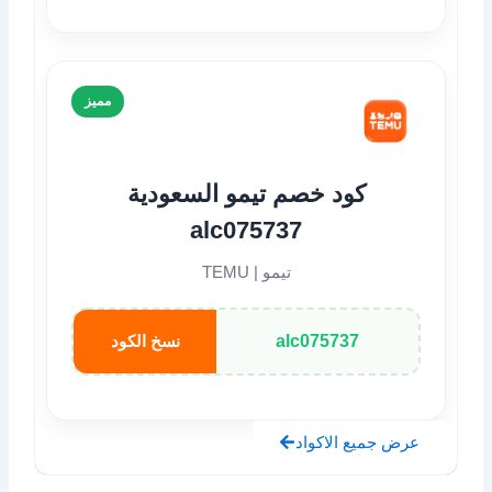
مميز
كود خصم تيمو السعودية
alc075737
تيمو | TEMU
alc075737
نسخ الكود
عرض جميع الاكواد