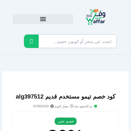
خطي
لى
لمحتوى
كود خصم تيمو مستخدم قديم alg397512
تم التحقق منة
يعمل اليوم
07/08/2026
خصم حتي