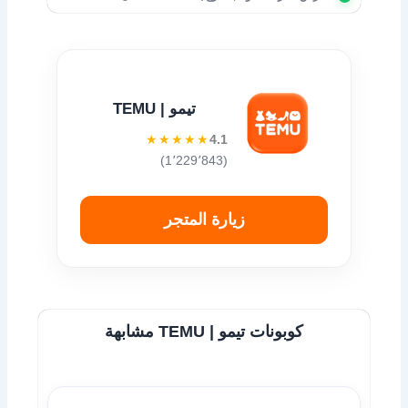
تيمو | TEMU
★★★★★
4.1
(1٬229٬843)
زيارة المتجر
كوبونات تيمو | TEMU مشابهة