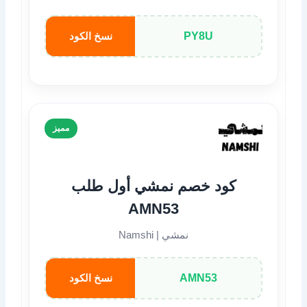
PY8U
نسخ الكود
مميز
كود خصم نمشي أول طلب
AMN53
نمشي | Namshi
AMN53
نسخ الكود