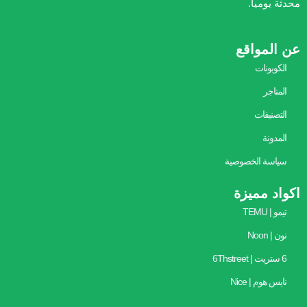
محدثة يومياً.
عن المواقع
الكوبونات
المتاجر
التصنيفات
المدونة
سياسة الخصوصية
اكواد مميزة
تيمو | TEMU
نون | Noon
6 ستريت | 6Thstreet
نايس هوم | Nice