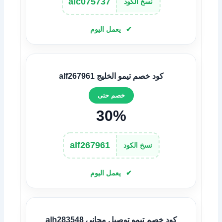
alc075737
نسخ الكود
يعمل اليوم
كود خصم تيمو الخليج alf267961
خصم حتى
30%
alf267961
نسخ الكود
يعمل اليوم
كود خصم تيمو توصيل مجاني alh283548