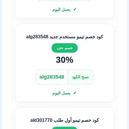
يعمل اليوم
كود خصم تيمو مستخدم جديد alg283548
خصم حتى
30%
alg283548
نسخ الكود
يعمل اليوم
كود خصم تيمو أول طلب ald301770