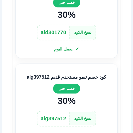
خصم حتى
30%
ald301770
نسخ الكود
يعمل اليوم
كود خصم تيمو مستخدم قديم alg397512
خصم حتى
30%
alg397512
نسخ الكود