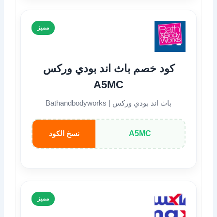
مميز
كود خصم باث اند بودي وركس
A5MC
باث اند بودي وركس | Bathandbodyworks
A5MC
نسخ الكود
مميز