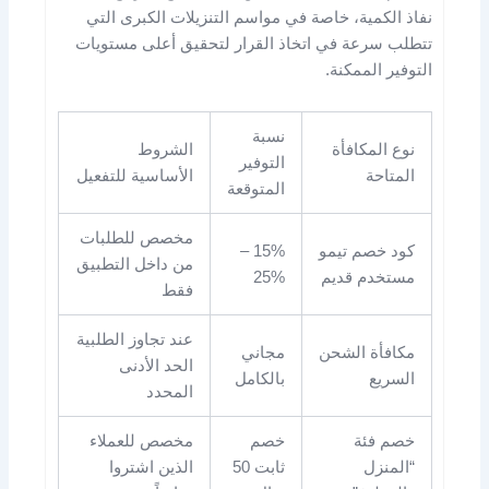
نفاذ الكمية، خاصة في مواسم التنزيلات الكبرى التي
تتطلب سرعة في اتخاذ القرار لتحقيق أعلى مستويات
التوفير الممكنة.
نسبة
نوع المكافأة
الشروط
التوفير
المتاحة
الأساسية للتفعيل
المتوقعة
مخصص للطلبات
كود خصم تيمو
15% –
من داخل التطبيق
مستخدم قديم
25%
فقط
عند تجاوز الطلبية
مكافأة الشحن
مجاني
الحد الأدنى
السريع
بالكامل
المحدد
خصم فئة
خصم
مخصص للعملاء
“المنزل
ثابت 50
الذين اشتروا