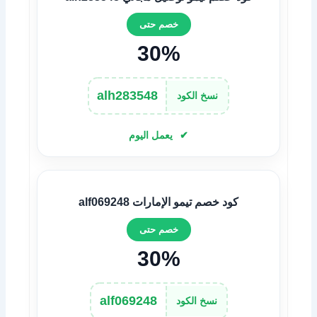
خصم حتى
30%
alh283548
نسخ الكود
يعمل اليوم
كود خصم تيمو الإمارات alf069248
خصم حتى
30%
alf069248
نسخ الكود