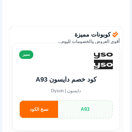
كوبونات مميزة
أقوى العروض والخصومات لليوم...
مميز
كود خصم دايسون A93
دايسون | Dyson
A93
نسخ الكود