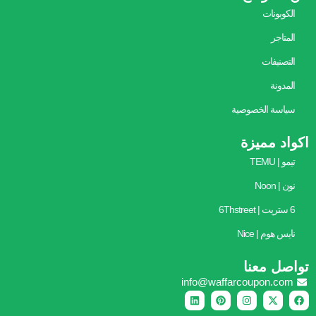
الكوبونات
المتاجر
التصنيفات
المدونة
سياسة الخصوصية
اكواد مميزة
تيمو | TEMU
نون | Noon
6 ستريت | 6Thstreet
نايس هوم | Nice
تواصل معنا
info@waffarcoupon.com
L
P
I
X
F
i
i
n
-
a
n
n
s
t
c