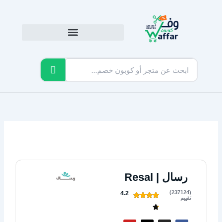
خطي
لى
لمحتوى
رسال | Resal
(237124)
4.2
تقييم