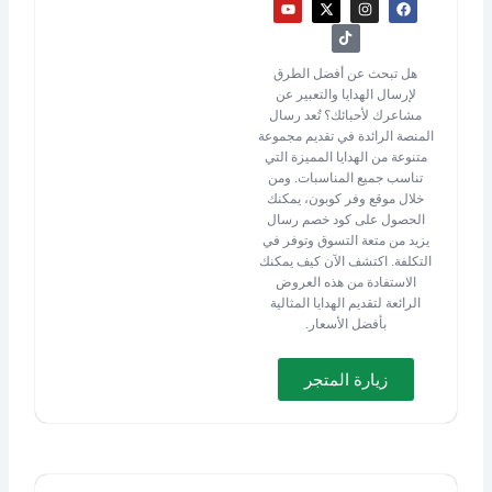
Y
X
T
I
F
o
-
i
n
a
u
t
k
s
c
t
w
t
t
e
u
i
o
a
b
b
t
k
g
o
هل تبحث عن أفضل الطرق
e
t
r
o
لإرسال الهدايا والتعبير عن
e
a
k
r
m
مشاعرك لأحبائك؟ تُعد رسال
المنصة الرائدة في تقديم مجموعة
متنوعة من الهدايا المميزة التي
تناسب جميع المناسبات. ومن
خلال موقع وفر كوبون، يمكنك
الحصول على كود خصم رسال
يزيد من متعة التسوق وتوفر في
التكلفة. اكتشف الآن كيف يمكنك
الاستفادة من هذه العروض
الرائعة لتقديم الهدايا المثالية
بأفضل الأسعار.
زيارة المتجر