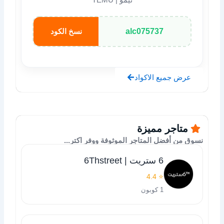
alc075737
نسخ الكود
عرض جميع الاكواد
متاجر مميزة
نسوق من أفضل المتاجر الموثوفة ووفر اكتر...
6 ستريت | 6Thstreet
⭐ 4.4
1 كوبون