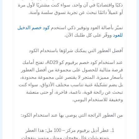
ذكيًا واقتصاديًا في آن واحد، سواء كنت مشتريًا لأول مرة
أو عميلاً دائمًا تبحث عن تجربة تسوق سلسة وآمنة.
تميّز بأصالة العود وتوفير ذكي استخدم
كود خصم الدخيل
للعود
ووفّر على كل طلبك الآن.
أفضل العطور التي يمكنك شراؤها باستخدام الكود
عند استخدام كود خصم برفيوم كو AD29، تفتح أمامك
فرصة مثالية للحصول على مجموعة من أفضل العطور
بأسعار مميزة. المتجر لا يقتصر على مجموعة محدودة،
بل يضم تشكيلة غنية تناسب مختلف الأذواق، سواء كنت
تبحث عن رائحة قوية، ناعمة، فاخرة، أو حتى منعشة
وخفيفة للاستخدام اليومي.
من العطور الرائجة التي يوصى بها عند استخدام الكود:
عطر أديل برفيوم مركز – 100 مل: هذا العطر
يتمتع بثبات عالٍ وفوحان ممتاز، ويتميز بنفحات