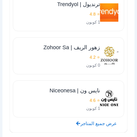
ترنديول | Trendyol
⭐ 4.8
1 كوبون
زهور الريف | Zohoor Sa
⭐ 4.2
0 كوبون
نايس ون | Niceonesa
⭐ 4.6
1 كوبون
عرض جميع المتاجر