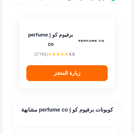
برفيوم كو | perfume
co
(2٬741)
★★★★★
4.6
زيارة المتجر
كوبونات برفيوم كو | perfume co مشابهة