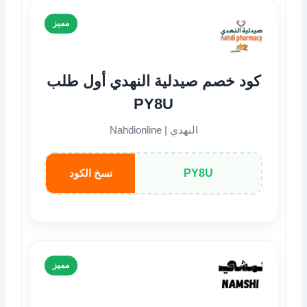
مميز
كود خصم صيدلية النهدي أول طلب
PY8U
النهدي | Nahdionline
PY8U
نسخ الكود
مميز