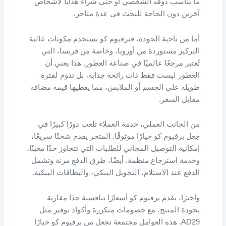
ما يناسب ذوقه الشخصي أو حتى شراء هدايا لأشخاص
آخرين دون الحاجة للبحث في عدة متاجر.
أما من ناحية الجودة، فبرفيوم كو يستخدم مكونات عالية
التركيز مستوردة من أوروبا، وخاصة من فرنسا، التي
تُعتبر مرجعًا عالميًا في صناعة العطور. هذا يعني أن
العطور ليست فقط ذات رائحة جذابة، بل تدوم لفترة
طويلة على الجسم أو الملابس، مما يعطيها قيمة مضافة
مقابل السعر.
من الجانب العملي، خدمة العملاء تلعب دورًا كبيرًا في
جعل برفيوم كو خيارًا موثوقًا. المتجر يقدم شحنًا سريعًا،
إمكانية التوصيل المجاني للطلبات التي تتجاوز حدًا معينًا،
وخدمة استرجاع منظمة. أيضًا، طرق الدفع مرنة وتشمل
الدفع عند الاستلام، التحويل البنكي، والبطاقات البنكية.
وأخيرًا، يقدم برفيوم كو أسعارًا تنافسية جدًا مقارنة
بجودة المنتج، مع خصومات متكررة وأكواد توفير مثل
AD29. هذه العوامل مجتمعة تجعل من برفيوم كو خيارًا