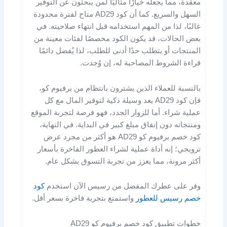
معقدة، مما يجعله خيارًا مثاليًا لمن يبحثون عن التوفير
السهل والسريع. كما أن كود AD29 متاح لفترة محدودة
غالبًا، لذا من المهم استخدامه قبل انتهاء صلاحيته. في
بعض الحالات، قد يكون الكود مخصصًا لفئات معينة من
المنتجات أو يتطلب حدًا أدنى للطلب، لذا يُفضل دائمًا
قراءة الشروط المصاحبة له، إن وُجدت.
بالنسبة للعملاء الذين يشترون بانتظام من برفيوم كو،
فإن كود AD29 يعد وسيلة ذكية لتوفير المال مع كل
عملية شراء. أما للزوار الجدد، فهو فرصة لتجربة الموقع
ومنتجاته دون إنفاق مبلغ كبير في البداية. في النهاية،
كود خصم برفيوم كو AD29 هو أكثر من مجرد عرض
ترويجي؛ إنه أداة عملية لشراء العطور الفاخرة بأسعار
أكثر مرونة، مما يعزز من تجربة التسوق بشكل عام.
وفر على عطرك المفضل من رسيس الآن استخدم
كود
خصم رسيس للعطور
واستمتع بتجربة فاخرة بسعر أقل.
خطوات تطبيق كود خصم برفيوم كو AD29