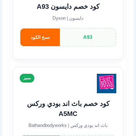
كود خصم دايسون A93
دايسون | Dyson
A93
نسخ الكود
مميز
كود خصم باث اند بودي وركس
A5MC
باث اند بودي وركس | Bathandbodyworks