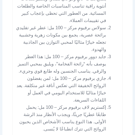
أنثوية راقية تناسب المناسبات الخاصة والطلعات
المسائية. من العطور التي تحظى بإعجاب كبير
في تقييمات العملاء.
سولاس برفيوم مركز – 100 مل: عطر غير تقليدي
برائحة عصرية، يجمع بين مكونات زهرية وخشبية
تجعله خيارًا مثاليًا لمحبي التوازن بين الجاذبية
والهدوء.
جايد دوور برفيوم مركز – 100 مل: هذا العطر
يوصف بأنه “رائحة الفخامة”، ويليق بمحبي التميز
والرقي. يناسب الجنسين وله طابع قوي وجريء.
جازي برفيوم مركز – 100 مل: لمن يفضلون
الروائح الخفيفة التي تعكس أناقة غير متكلفة. يعد
خيارًا مثاليًا للاستخدام اليومي في العمل أو
اللقاءات السريعة.
إكستريم لاف برفيوم مركز – 100 مل: يحمل
طابعًا عطريًا جريئًا، ويجذب الأنظار منذ الرشة
الأولى. هذا النوع يناسب الأشخاص الذين يحبون
الروائح التي تترك انطباعًا لا يُنسى.