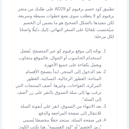
تطبيق كود خصم برفيوم كو AD29 على طلبك من متجر
برفيوم كو لا يتطلب سوى بضع خطوات بسيطة وسريعة.
لكن تنفيذها بالشكل الصحيح هو ما يضمن أن الخصم
سيُحتسب تلقائيًا على السعر النهائي. إليك دليلًا واضحًا
لكل مرحلة:
توجّه إلى موقع برفيوم كو عبر المتصفح. يُفضل
استخدام الحاسوب أو الجوال، فالموقع متجاوب
ويعمل بكفاءة على جميع الأجهزة.
بعد الدخول إلى المتجر، ابدأ بتصفح الأقسام
المتاحة: العطور الرجالية، النسائية، العطور
المركزة، الفواحات، وغيرها. أضف المنتجات التي
ترغب بها إلى سلة التسوق بالنقر على زر “أضف
إلى السلة”.
بعد الانتهاء من التسوق، انقر على أيقونة السلة
للانتقال إلى صفحة المراجعة والدفع.
في صفحة السلة، ستجد حقلًا مخصصًا يُسمى
“رمز الخصم” أو “كود القسيمة”. هنا تكتب الكود: