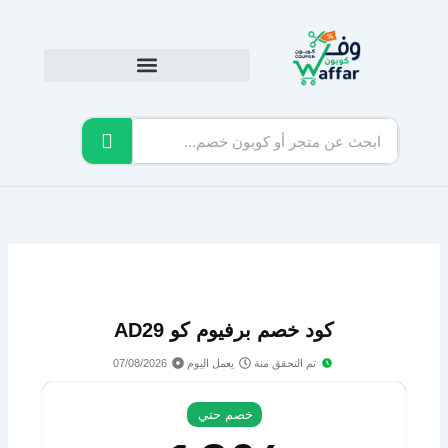
خطي
لى
لمحتوى
كود خصم برفيوم كو AD29
تم التحقق منة
يعمل اليوم
07/08/2026
خصم حتي