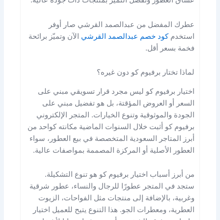
عشاق العطور وتفضل التميز بمنتجات ذات جودة عالية.
عطرك المفضل من عبدالصمد القرشي صار أوفر
استخدم
كود خصم عبدالصمد القرشي
الآن وتميّز برائحة
فخمة بسعر أقل.
لماذا تختار برفيوم كو دون غيره؟
اختيار برفيوم كو ليس مجرد قرار تسويقي مبني على
السعر أو العروض المؤقتة، بل هو تفضيل مبني على
الجودة والموثوقية وتنوع الخيارات. المتجر الإلكتروني
برفيوم كو أثبت خلال السنوات الماضية مكانته كواحد من
أبرز المتاجر السعودية المتخصصة في بيع العطور، سواء
العطور الأصلية أو المركزة المصممة بمواصفات عالية.
من أبرز أسباب اختيار برفيوم كو هو تنوع التشكيلة.
ستجد في المتجر عطورًا للرجال والنساء، عطور شرقية
وغربية، بالإضافة إلى منتجات مثل الفواحات، الزيوت
العطرية، ومعطرات الجو. هذا التنوع يتيح للعميل اختيار