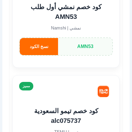
كود خصم نمشي أول طلب
AMN53
نمشي | Namshi
AMN53
نسخ الكود
مميز
كود خصم تيمو السعودية
alc075737
تيمو | TEMU