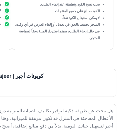
ي
يجب نسخ الكود وتطبيقة عند إتمام الطلب.
ل
الكود صالح على جميع المنتجات.
ق
لا يمكن استبدال الكود نفداً.
ع
المتجر يحتفظ بالحق في تعديل أو إلغاء العرض في أي وقت.
في حال إرجاع الطلب، سيتم استرداد المبلغ وفقاً لسياسة
المتجر.
كوبونات أجير | Iajeer مشابهة
هل تبحث عن طريقة ذكية لتوفير تكاليف الصيانة المنزلية دون
الأعطال المفاجئة في المنزل قد تكون مرهقة للميزانية، وهنا ي
أجير لتسهيل حياتك اليومية. بدلاً من دفع مبالغ إضافية، أصب