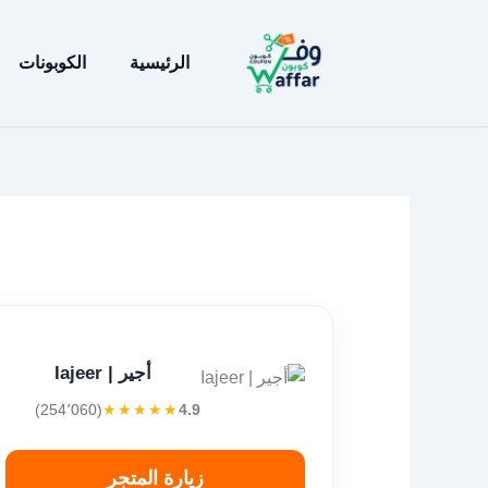
خطي
لى
الرئيسية
الكوبونات
لمحتوى
أجير | Iajeer
(254٬060)
★★★★★
4.9
زيارة المتجر