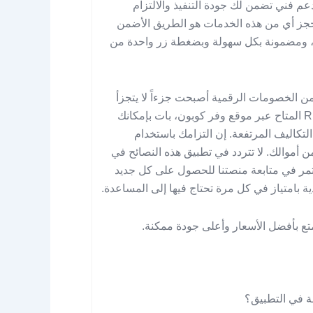
م فني تضمن لك جودة التنفيذ والالتزام
ذكر دائماً أن استخدام كود خصم أجير RR49 عند حجز أي من هذه الخدمات هو الطريق الأضمن
ة، ومضمونة بكل سهولة وبضغطة زر واحدة من
من الخصومات الرقمية أصبحت جزءاً لا يتجزأ
من إدارة ميزانية المنزل بنجاح. من خلال كود خصم أجير RR49 المتاح عبر موقع وفر كوبون، بات بإمكانك
تكاليف المرتفعة. إن التزامك باستخدام
 أموالك. لا تتردد في تطبيق هذه النصائح في
ستمر في متابعة منصتنا للحصول على كل جديد
بامتياز في كل مرة تحتاج فيها إلى المساعدة.
ة في التطبيق؟