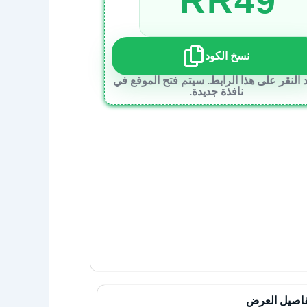
RR49
نسخ الكود
 النقر على هذا الرابط. سيتم فتح الموقع في
نافذة جديدة.
اصيل العرض