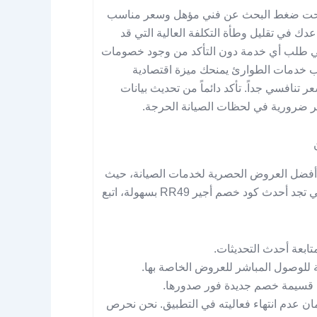
ك تحت ضغط البحث عن فني مؤهل وسعر مناسب
كمن دور كوبون خصم أجير RR49 الذي يساعدك في تقليل وطأة التكلفة العالية التي قد
ي طلب أي خدمة دون التأكد من وجود خصومات
ب خدمات الطوارئ يمنحك ميزة اقتصادية
نافسي جداً. تأكد دائماً من تحديث بيانات
ر ضرورية في لحظات الصيانة الحرجة.
 أفضل العروض الحصرية لخدمات الصيانة، حيث
نوفر تحديثات دورية لضمان فعالية جميع الأكواد المنشورة. لكي تجد أحدث كود خصم أجير RR49 بسهولة، اتبع
ابعة أحدث التحديثات.
 للوصول المباشر للعروض الخاصة بها.
أي قسيمة خصم جديدة فور صدورها.
ن عدم انتهاء فعاليته في التطبيق. نحن نحرص