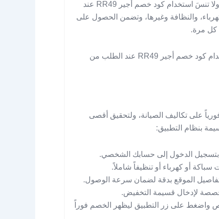
والخصومات المحدثة من خلال موقع وفر كوبون بكل سهولة. ولا تنسَ استخدام كود خصم أجير RR49 عند
هرباء، والنظافة وغيرها، وتضمن الحصول على
 كل مرة.
لا تفوت الفرصة واحصل على خصمك الحصري الآن عبر استخدام كود خصم أجير RR49 عند الطلب من
 لك توفيراً فورياً على تكاليف الصيانة، ولتحقيق أقصى
يمة بنظام التطبيق:
م بتسجيل الدخول إلى حسابك الشخصي.
باكة أو كهرباء أو تنظيفاً شاملاً.
د تفاصيل الموقع بدقة لضمان سرعة الوصول.
خصصة لإدخال قسيمة التخفيض.
 الحقل المخصص واضغط على زر التطبيق ليظهر الخصم فوراً