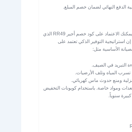
ة الدفع النهائي لضمان خصم المبلغ.
تحتاج صيانة المنزل إلى ميزانية دورية، ولتقليل هذه التكاليف يمكنك الاعتماد على كود خصم أجير RR49 الذي
 استراتيجية التوفير الذكي تعتمد على
يانة الأساسية مثل:
ة التبريد في الصيف.
 تسرب المياه وتلف الأرضيات.
نزلية ومنع حدوث ماس كهربائي.
دات ومواد خاصة. باستخدام كوبونات التخفيض
يرة سنوياً.