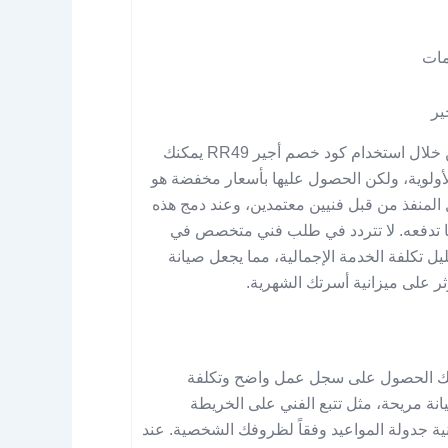
مات
ير
الاحترافية في الصيانة لا تعني بالضرورة التكلفة الباهظة، فمن خلال استخدام كود خصم أجير RR49 يمكنك
لأولوية، ولكن الحصول عليها بأسعار مخفضة هو
 المنفذ من قبل فنيين معتمدين، وعند دمج هذه
ا تدفعه. لا تتردد في طلب فني متخصص في
يل تكلفة الخدمة الإجمالية، مما يجعل صيانة
ر على ميزانية أسرتك الشهرية.
 لك الحصول على سجل عمل واضح وتكلفة
انة مريحة، مثل تتبع الفني على الخريطة
نية جدولة المواعيد وفقاً لظروفك الشخصية. عند