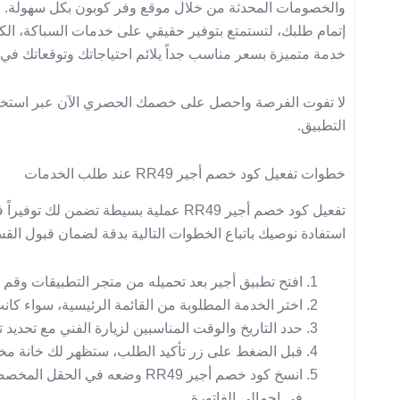
إتمام طلبك، لتستمتع بتوفير حقيقي على خدمات السباكة، الك
خدمة متميزة بسعر مناسب جداً يلائم احتياجاتك وتوقعاتك في
التطبيق.
خطوات تفعيل كود خصم أجير RR49 عند طلب الخدمات
تفعيل كود خصم أجير RR49 عملية بسيطة تضمن
استفادة نوصيك باتباع الخطوات التالية بدقة لضمان قبول القس
افتح تطبيق أجير بعد تحميله من متجر التطبيقات وق
اختر الخدمة المطلوبة من القائمة الرئيسية، سواء كانت س
حدد التاريخ والوقت المناسبين لزيارة الفني مع تحدي
قبل الضغط على زر تأكيد الطلب، ستظهر لك خانة م
انسخ كود خصم أجير RR49 وضعه في
في إجمالي الفاتورة.