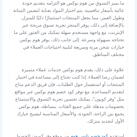
ما يميز التسوق من هوم بوكس هو التزامه بتقديم جودة
عالية بأسعار تنافسية. يتم اختيار المواد بعناية لتضمن المتانة
وطول العمر، مما يجعل المنتجات استثمارًا ذكيًا للمنزل.
بالإضافة إلى ذلك، يوفر المتجر تجربة تسوق مريحة عبر
الإنترنت، مع واجهة مستخدم سهلة تمكنك من العثور على ما
تحتاجه بسهولة وسرعة. إلى جانب ذلك، يوفر هوم بوكس
خيارات شحن مرنة وسريعة لتلبية احتياجات العملاء في
مختلف المناطق.
علاوة على ذلك، يقدم هوم بوكس خدمات عملاء متميزة
لضمان رضا العملاء. إذا كنت تحتاج إلى مساعدة في اختيار
المنتجات أو استفسار حول الطلبات، فإن فريق الدعم متاح
لتقديم المساعدة. مع توفر كود خصم هوم بوكس عبر مواقع
مثل “وفر كوبون”، يمكنك تحسين تجربة التسوق والاستمتاع
بخصومات مذهلة على جميع الفئات. ببساطة، هوم بوكس
يجمع بين الراحة، الجودة، والأسعار المناسبة ليصبح خيارك
الأول لتجديد منزلك.
استخدم
كود خصم نايس هوم
من موقع وفر كوبون للحصول