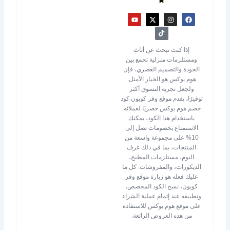
Y
X
T
I
F
o
-
i
n
a
u
t
k
s
c
t
w
t
t
e
u
i
o
a
b
b
t
k
g
o
إذا كنت تبحث عن أثاث
e
t
r
o
ومستلزمات منزلية تجمع بين
e
a
k
r
m
الجودة والتصميم العصري، فإن
هوم بوكس هو الخيار الأمثل.
ولجعل تجربة التسوق أكثر
توفيرًا، يقدم موقع وفر كوبون كود
خصم هوم بوكس حصريًا لعملائه.
باستخدام هذا الكود، يمكنك
الاستمتاع بخصومات تصل إلى
10% على مجموعة واسعة من
المنتجات، بما في ذلك غرف
النوم، مستلزمات المطبخ،
الديكورات، والمفروشات. كل ما
عليك فعله هو زيارة موقع وفر
كوبون، نسخ الكود المخصص،
وتطبيقه عند إتمام عملية الشراء
على موقع هوم بوكس للاستفادة
من هذه العروض الرائعة.