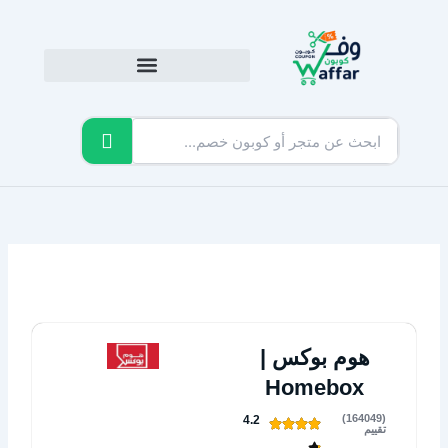
خطي
لى
لمحتوى
هوم بوكس |
Homebox
(164049)
4.2
تقييم