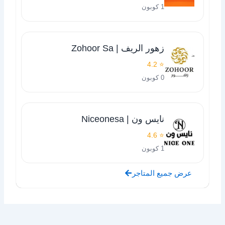
1 كوبون
زهور الريف | Zohoor Sa
⭐ 4.2
0 كوبون
نايس ون | Niceonesa
⭐ 4.6
1 كوبون
عرض جميع المتاجر