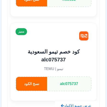
مميز
كود خصم تيمو السعودية
alc075737
تيمو | TEMU
alc075737
نسخ الكود
عرض جميع الاكواد