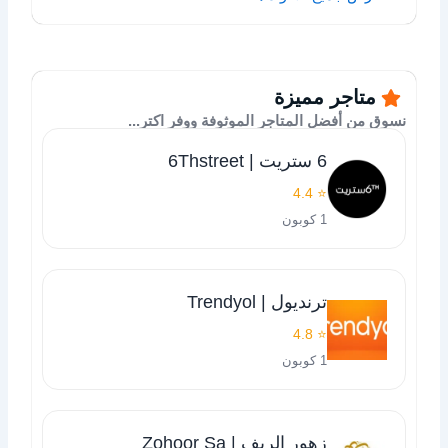
متاجر مميزة
نسوق من أفضل المتاجر الموثوفة ووفر اكتر...
6 ستريت | 6Thstreet
⭐ 4.4
1 كوبون
ترنديول | Trendyol
⭐ 4.8
1 كوبون
زهور الريف | Zohoor Sa