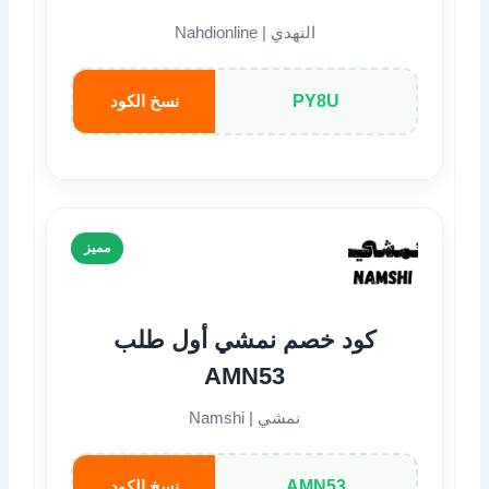
النهدي | Nahdionline
PY8U
نسخ الكود
مميز
كود خصم نمشي أول طلب
AMN53
نمشي | Namshi
AMN53
نسخ الكود