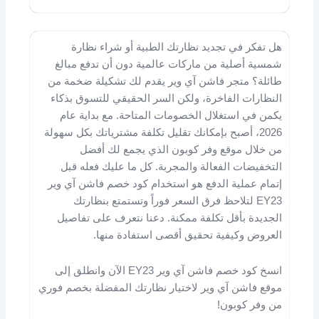
هل تفكر في تجديد نظارتك الطبية أو شراء نظارة
شمسية أصلية من ماركات عالمية دون أن تدفع مبالغ
طائلة؟ متجر فاشن آي وير يقدم لك تشكيلة ضخمة من
النظارات الفاخرة، ولكن السر الحقيقي للتسوق بذكاء
يكمن في استغلال الخصومات المتاحة. مع بداية عام
2026، أصبح بإمكانك تقليل تكلفة مشترياتك بكل سهولة
من خلال موقع وفر كوبون الذي يجمع لك أفضل
التخفيضات الفعالة والمجربة. كل ما عليك فعله قبل
إتمام عملية الدفع هو استخدام كود خصم فاشن آي وير
EY23 لتلاحظ فرق السعر فوراً وتستمتع بنظارتك
الجديدة بأقل تكلفة ممكنة. دعنا نتعرف على تفاصيل
العروض وكيفية تحقيق أقصى استفادة منها.
انسخ كود خصم فاشن آي وير EY23 الآن وانطلق إلى
موقع فاشن آي وير لاختيار نظارتك المفضلة بخصم فوري
من وفر كوبون!