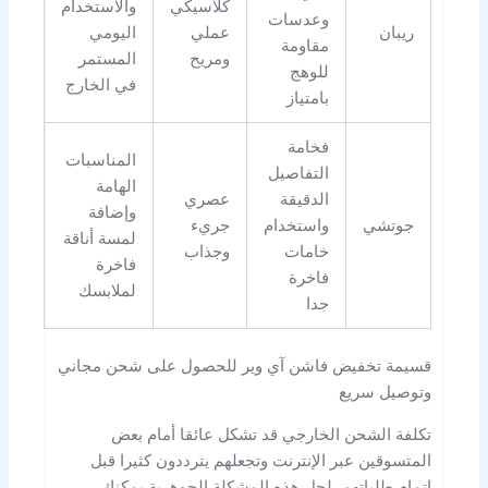
كلاسيكي
والاستخدام
وعدسات
ريبان
عملي
اليومي
مقاومة
ومريح
المستمر
للوهج
في الخارج
بامتياز
فخامة
المناسبات
التفاصيل
الهامة
الدقيقة
عصري
وإضافة
جوتشي
واستخدام
جريء
لمسة أناقة
خامات
وجذاب
فاخرة
فاخرة
لملابسك
جدا
قسيمة تخفيض فاشن آي وير للحصول على شحن مجاني
وتوصيل سريع
تكلفة الشحن الخارجي قد تشكل عائقا أمام بعض
المتسوقين عبر الإنترنت وتجعلهم يترددون كثيرا قبل
إتمام طلباتهم. لحل هذه المشكلة الجوهرية يمكنك