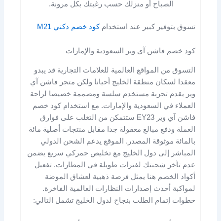
الصباح أو منزلك حسب رغبتك بكل مرونة.
تسوق بتوفير كبير عند استخدام
كود خصم دكني M21
كود خصم فاشن آي وير السعودية والإمارات
التسوق من المواقع العالمية للعلامات التجارية قد يبدو
معقدا لسكان منطقة الخليج أحيانا ولكن متجر فاشن آي
وير يقدم تجربة مستخدم سلسة ومصممة خصيصا لراحة
العملاء في السعودية والإمارات. مع استخدام كود خصم
فاشن آي وير EY23 ستتمكن من التغلب على فوارق
العملة ودفع مبالغ معقولة جدا مقابل منتجات أصلية مائة
بالمائة موثوقة المصدر. الموقع يدعم الشحن الدولي
المباشر إلى دول الخليج مع تخليص جمركي سريع يضمن
عدم تأخر شحنتك لفترات طويلة في المطارات. تفعيل
أكواد الخصم هنا يمثل فرصة ذهبية لعشاق الموضة
لمواكبة أحدث إصدارات النظارات العالمية الفاخرة.
خطوات إتمام الطلب بنجاح لدول الخليج تشمل التالي: