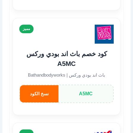
مميز
كود خصم باث اند بودي وركس
A5MC
باث اند بودي وركس | Bathandbodyworks
A5MC
نسخ الكود