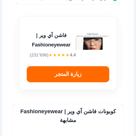
فاشن آي وير |
Fashioneyewear
(231٬696)
★★★★★
4.4
زيارة المتجر
كوبونات فاشن آي وير | Fashioneyewear
مشابهة