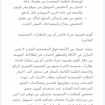
لوصفتك الطبية المعتمدة من طبيبك بدقة.
انسخ رمز التخفيض الموثوق من موقع وفر كوبون
والصقه في خانة الرمز الترويجي قبل الدفع.
تحقق من تغير إجمالي المبلغ لتتأكد من تفعيل
التخفيض بنجاح واستمتاعك بالسعر الجديد.
أقوى قسيمة شراء فاشن آي وير للنظارات الشمسية
الفاخرة
حماية عينيك من الأشعة فوق البنفسجية الضارة لا تعني
التنازل عن الأناقة والمظهر الجذاب في إطلالاتك اليومية.
من خلال أقوى قسيمة شراء فاشن آي وير يمكنك اقتناء
نظارات شمسية فاخرة تجمع بين التصميم العصري الرائع
والحماية الطبية الكاملة بأسعار في متناول اليد. اختيار
النظارة الشمسية المثالية يتطلب الانتباه إلى جودة
العدسات ومدى مقاومتها للخدش وانعكاسات الضوء
المزعجة أثناء القيادة. عند استخدام كوبون خصم
مخصص للنظارات الشمسية ستتمكن من توفير جزء كبير
من ميزانيتك لشراء ملحقات إضافية هامة. لتسهيل عملية