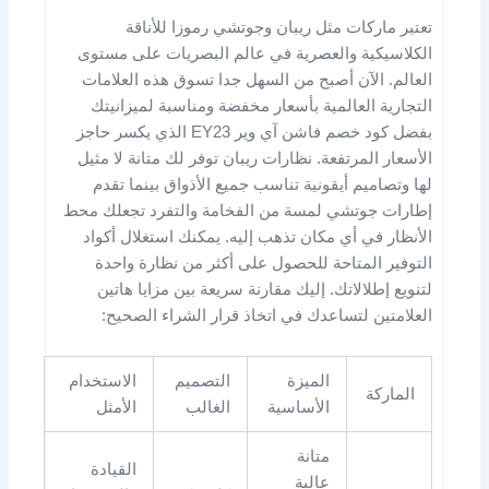
تعتبر ماركات مثل ريبان وجوتشي رموزا للأناقة
الكلاسيكية والعصرية في عالم البصريات على مستوى
العالم. الآن أصبح من السهل جدا تسوق هذه العلامات
التجارية العالمية بأسعار مخفضة ومناسبة لميزانيتك
بفضل كود خصم فاشن آي وير EY23 الذي يكسر حاجز
الأسعار المرتفعة. نظارات ريبان توفر لك متانة لا مثيل
لها وتصاميم أيقونية تناسب جميع الأذواق بينما تقدم
إطارات جوتشي لمسة من الفخامة والتفرد تجعلك محط
الأنظار في أي مكان تذهب إليه. يمكنك استغلال أكواد
التوفير المتاحة للحصول على أكثر من نظارة واحدة
لتنويع إطلالاتك. إليك مقارنة سريعة بين مزايا هاتين
العلامتين لتساعدك في اتخاذ قرار الشراء الصحيح:
الميزة
التصميم
الاستخدام
الماركة
الأساسية
الغالب
الأمثل
متانة
القيادة
عالية