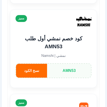
مميز
كود خصم نمشي أول طلب
AMN53
نمشي | Namshi
AMN53
نسخ الكود
مميز