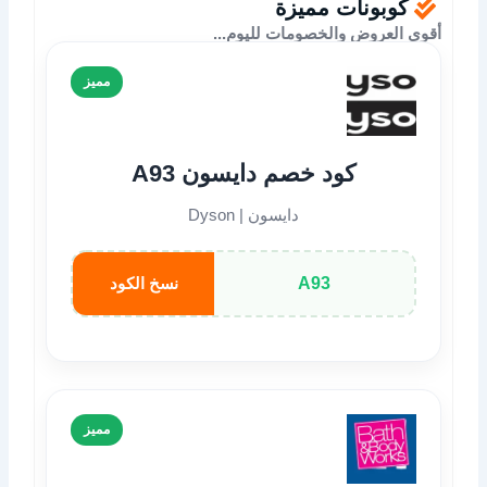
كوبونات مميزة
أقوى العروض والخصومات لليوم...
مميز
كود خصم دايسون A93
دايسون | Dyson
A93
نسخ الكود
مميز