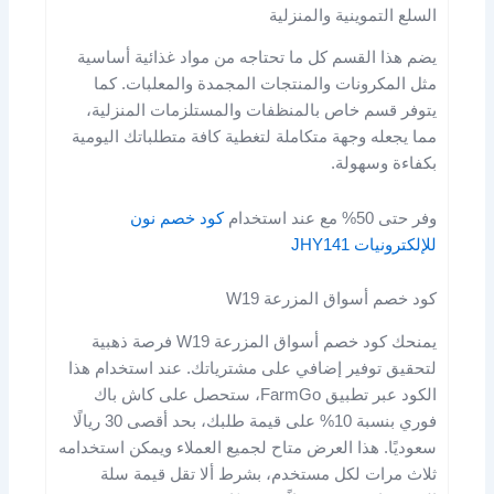
السلع التموينية والمنزلية
يضم هذا القسم كل ما تحتاجه من مواد غذائية أساسية
مثل المكرونات والمنتجات المجمدة والمعلبات. كما
يتوفر قسم خاص بالمنظفات والمستلزمات المنزلية،
مما يجعله وجهة متكاملة لتغطية كافة متطلباتك اليومية
بكفاءة وسهولة.
وفر حتى 50% مع عند استخدام
كود خصم نون
للإلكترونيات JHY141
كود خصم أسواق المزرعة W19
يمنحك كود خصم أسواق المزرعة W19 فرصة ذهبية
لتحقيق توفير إضافي على مشترياتك. عند استخدام هذا
الكود عبر تطبيق FarmGo، ستحصل على كاش باك
فوري بنسبة 10% على قيمة طلبك، بحد أقصى 30 ريالًا
سعوديًا. هذا العرض متاح لجميع العملاء ويمكن استخدامه
ثلاث مرات لكل مستخدم، بشرط ألا تقل قيمة سلة