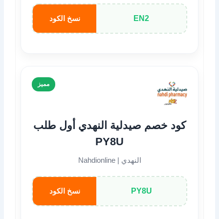
EN2
نسخ الكود
مميز
كود خصم صيدلية النهدي أول طلب
PY8U
النهدي | Nahdionline
PY8U
نسخ الكود