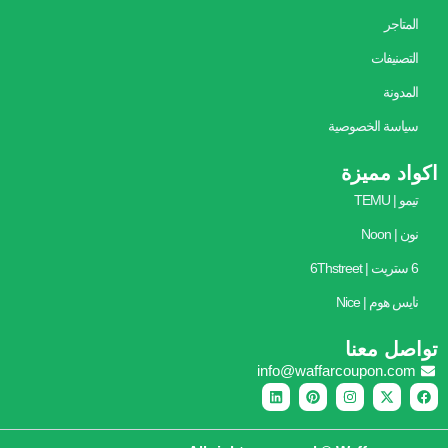
المتاجر
التصنيفات
المدونة
سياسة الخصوصية
اكواد مميزة
تيمو | TEMU
نون | Noon
6 ستريت | 6Thstreet
نايس هوم | Nice
تواصل معنا
info@waffarcoupon.com
L
P
I
X
F
i
i
n
-
a
n
n
s
t
c
k
t
t
w
e
e
e
a
i
b