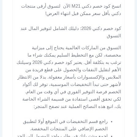
انسخ كود خصم دكني M21 الآن لتسوق أرقى منتجات
دكني بأقل سعر ممكن قبل انتهاء العرض!
كود خصم دكني 2026: دليلك الشامل لتوفير المال عند
التسوق
التسوق من الماركات العالمية يحتاج إلى ميزانية
مخصصة، لكن مع التخطيط السليم يمكنك شراء ما
ترغب به بتكلفة أقل. يعتبر كود خصم دكني 2026 وسيلتك
الأهم لتقليل النفقات والحصول على قطع فريدة من
الملابس والإكسسوارات بأسعار معقولة. بدلا من الانتظار
لأشهر حتى تبدأ التخفيضات الموسمية، توفر لك أكواد
الخصم فرصة التوفير الفوري في أي وقت من العام.
لكي تحقق أقصى استفادة من قسيمة الشراء الخاصة
بك، اتبع هذه النصائح العملية عند تصفح المتجر:
راجع قسم التخفيضات في الموقع أولا لتطبيق
الخصم الإضافي على المنتجات المخفضة.
اجمع مشترياتك في طلب واحد للوصول إلى الحد