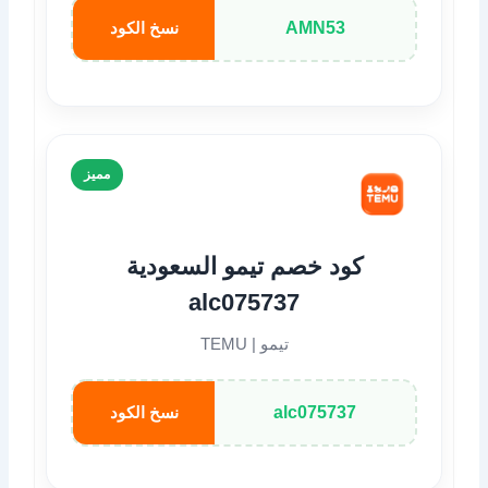
AMN53
نسخ الكود
مميز
كود خصم تيمو السعودية
alc075737
تيمو | TEMU
alc075737
نسخ الكود