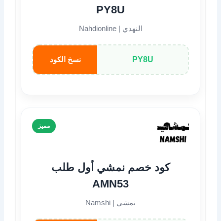
PY8U
النهدي | Nahdionline
PY8U
نسخ الكود
مميز
كود خصم نمشي أول طلب
AMN53
نمشي | Namshi