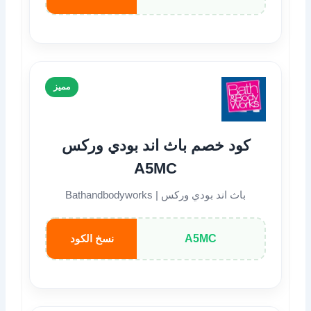
مميز
كود خصم باث اند بودي وركس
A5MC
باث اند بودي وركس | Bathandbodyworks
A5MC
نسخ الكود