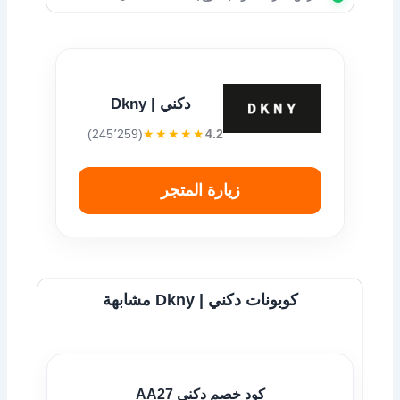
دكني | Dkny
(245٬259)
★★★★★
4.2
زيارة المتجر
كوبونات دكني | Dkny مشابهة
كود خصم دكني AA27