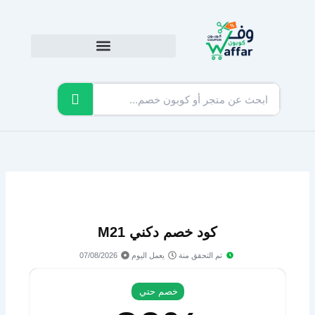
خطي
لى
لمحتوى
كود خصم دكني M21
تم التحقق منة
يعمل اليوم
07/08/2026
خصم حتي