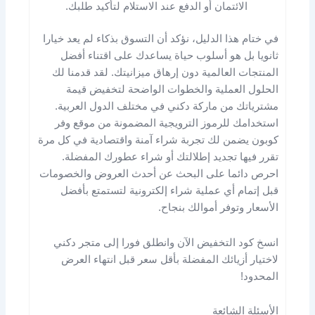
الائتمان أو الدفع عند الاستلام لتأكيد طلبك.
في ختام هذا الدليل، نؤكد أن التسوق بذكاء لم يعد خيارا
ثانويا بل هو أسلوب حياة يساعدك على اقتناء أفضل
المنتجات العالمية دون إرهاق ميزانيتك. لقد قدمنا لك
الحلول العملية والخطوات الواضحة لتخفيض قيمة
مشترياتك من ماركة دكني في مختلف الدول العربية.
استخدامك للرموز الترويجية المضمونة من موقع وفر
كوبون يضمن لك تجربة شراء آمنة واقتصادية في كل مرة
تقرر فيها تجديد إطلالتك أو شراء عطورك المفضلة.
احرص دائما على البحث عن أحدث العروض والخصومات
قبل إتمام أي عملية شراء إلكترونية لتستمتع بأفضل
الأسعار وتوفر أموالك بنجاح.
انسخ كود التخفيض الآن وانطلق فورا إلى متجر دكني
لاختيار أزيائك المفضلة بأقل سعر قبل انتهاء العرض
المحدود!
الأسئلة الشائعة