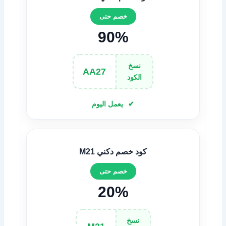
خصم حتى
90%
نسخ
AA27
الكود
يعمل اليوم
كود خصم دكني M21
خصم حتى
20%
نسخ